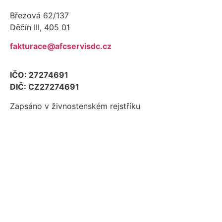
Březová 62/137
Děčín III, 405 01
fakturace@afcservisdc.cz
IČO: 27274691
DIČ: CZ27274691
Zapsáno v živnostenském rejstříku