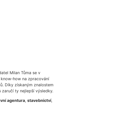
datel Milan Tůma se v
ní know-how na zpracování
alů. Díky získaným znalostem
 zaručí ty nejlepší výsledky.
vní agentura
,
stavebnictví
,