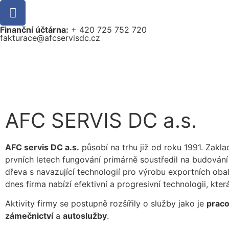
Finanční účtárna:
+ 420 725 752 720
fakturace@afcservisdc.cz
AFC SERVIS DC a.s.
AFC servis DC a.s.
působí na trhu již od roku 1991. Zakla
prvních letech fungování primárně soustředil na budová
dřeva s navazující technologií pro výrobu exportních ob
dnes firma nabízí efektivní a progresivní technologii, která
Aktivity firmy se postupně rozšířily o služby jako je
praco
zámečnictví
a
autoslužby
.